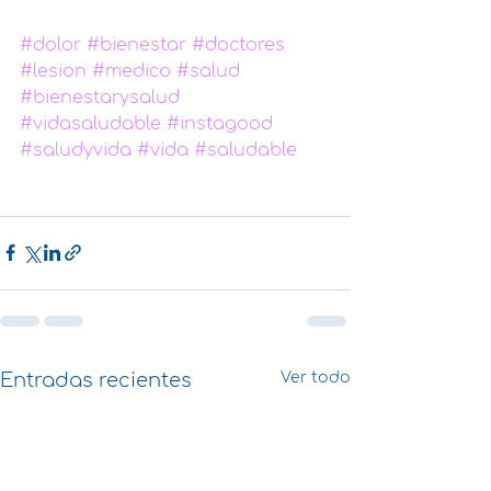
#dolor
#bienestar
#doctores
#lesion
#medico
#salud
#bienestarysalud
#vidasaludable
#instagood
#saludyvida
#vida
#saludable
Entradas recientes
Ver todo