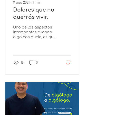
9 ago 2021
∙
1
min
Dolores que no
querrás vivir.
Uno de los aspectos
interesantes cuando
algo nos duele, es que
cada uno de nosotros
lo siente, lo comprende
e interpreta de manera
individu
18
0