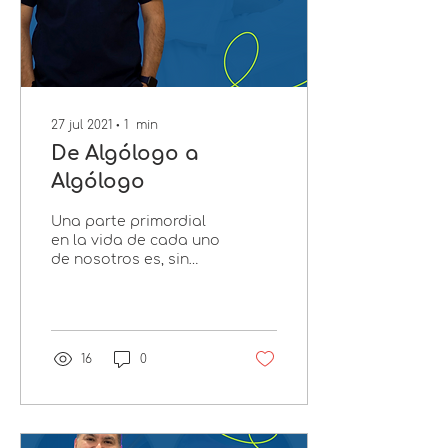
27 jul 2021
∙
1
min
De Algólogo a
Algólogo
Una parte primordial
en la vida de cada uno
de nosotros es, sin
lugar a dudas, nuestra
profesión. Pasamos
varios años de ella en
la universi
16
0