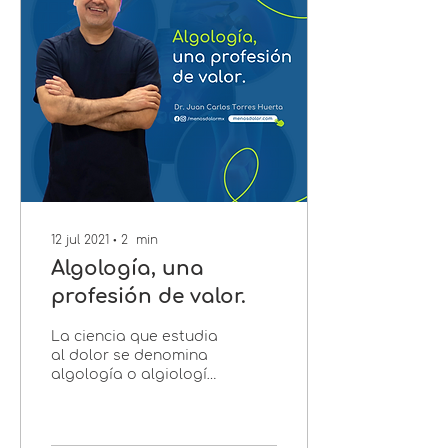
12 jul 2021
∙
2
min
Algología, una
profesión de valor.
La ciencia que estudia
al dolor se denomina
algología o algiología
(αλγιοσ: dolor, λογοσ:
estudio o tratado). Por
ello, al grupo de